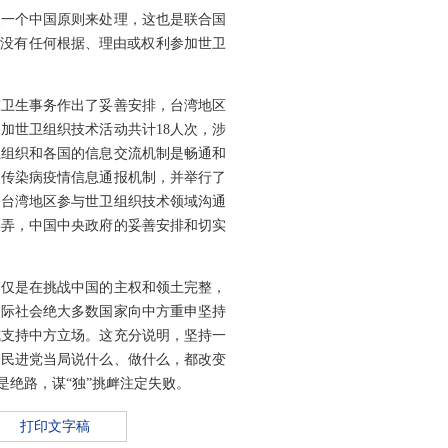
照一个中国原则来处理，这也是联合国
下，没有任何根据、理由或权利参加世卫
球卫生事务作出了妥善安排，台湾地区
加世卫组织技术活动共计18人次，涉
卫组织和各国的信息交流机制是畅通和
的传染病疫情信息通报机制，并举行了
，台湾地区参与世卫组织技术领域沟通
操弄，中国中央政府的妥善安排和切实
不仅是在挑战中国的主权和领土完整，
国际社会绝大多数国家向中方重申坚持
式支持中方立场。这充分说明，坚持一
论民进党当局说什么、做什么，都改变
是绝路，谋“独”挑衅注定失败。
打印文字稿