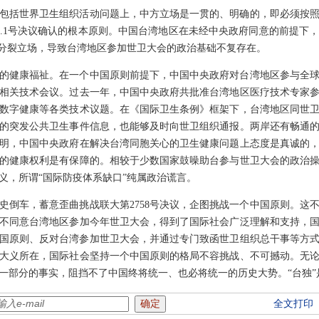
包括世界卫生组织活动问题上，中方立场是一贯的、明确的，即必须按
25.1号决议确认的根本原则。中国台湾地区在未经中央政府同意的前提
”分裂立场，导致台湾地区参加世卫大会的政治基础不复存在。
的健康福祉。在一个中国原则前提下，中国中央政府对台湾地区参与全
相关技术会议。过去一年，中国中央政府共批准台湾地区医疗技术专家参
数字健康等各类技术议题。在《国际卫生条例》框架下，台湾地区同世
的突发公共卫生事件信息，也能够及时向世卫组织通报。两岸还有畅通
明，中国中央政府在解决台湾同胞关心的卫生健康问题上态度是真诚的
的健康权利是有保障的。相较于少数国家鼓噪助台参与世卫大会的政治
义，所谓“国际防疫体系缺口”纯属政治谎言。
史倒车，蓄意歪曲挑战联大第2758号决议，企图挑战一个中国原则。这
不同意台湾地区参加今年世卫大会，得到了国际社会广泛理解和支持，
个中国原则、反对台湾参加世卫大会，并通过专门致函世卫组织总干事等方
大义所在，国际社会坚持一个中国原则的格局不容挑战、不可撼动。无
一部分的事实，阻挡不了中国终将统一、也必将统一的历史大势。“台独”
全文打印