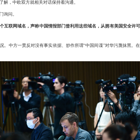
了解，中欧双方就相关对话保持着沟通。
门询问。
3个互联网域名，声称中国情报部门曾利用这些域名，从拥有美国安全许
况。中方一贯反对没有事实依据、炒作所谓“中国间谍”对华污蔑抹黑。