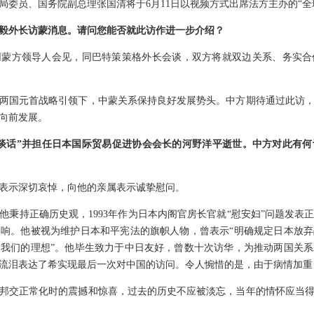
局委员、国务院副总理张国清将于6月11日以视频方式出席法方主办的“全
毅外长访蒙消息。请问您能否就此访作进一步介绍？
同蒙方领导人会见，同巴特策策格外长会谈，双方将就双边关系、务实合
两国元首战略引领下，中蒙关系保持良好发展势头。中方期待通过此访
向前发展。
谈话”并担任日本国际贸易促进协会会长的河野洋平逝世。中方对此有
表示深切哀悼，向他的亲属表示诚挚慰问。
他秉持正确历史观，1993年作为日本内阁官房长官就“慰安妇
”问题发表
响。他被视为维护日本和平宪法的旗帜人物，曾表示“明确规定日本放
我们的理想”。他毕生致力于中日友好，曾数十次访华，为推动两国关
流泪表达了希实现最后一次对中国的访问。令人惋惜的是，由于病情加重
邦交正常化时的震撼和惊喜，过去的历史不应被淡忘，当年的情怀应当