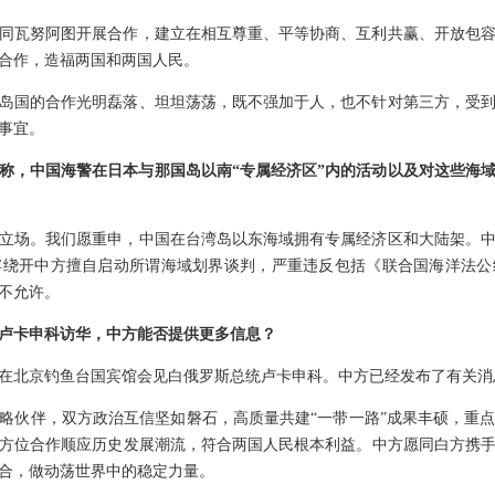
同瓦努阿图开展合作，建立在相互尊重、平等协商、互利共赢、开放包
合作，造福两国和两国人民。
岛国的合作光明磊落、坦坦荡荡，既不强加于人，也不针对第三方，受
事宜。
称，中国海警在日本与那国岛以南“专属经济区”内的活动以及对这些海域
立场。我们愿重申，中国在台湾岛以东海域拥有专属经济区和大陆架。
宾绕开中方擅自启动所谓海域划界谈判，严重违反包括《联合国海洋法公
不允许。
卢卡申科访华，中方能否提供更多信息？
在北京钓鱼台国宾馆会见白俄罗斯总统卢卡申科。中方已经发布了有关消
略伙伴，双方政治互信坚如磐石，高质量共建“一带一路”成果丰硕，重
方位合作顺应历史发展潮流，符合两国人民根本利益。中方愿同白方携
合，做动荡世界中的稳定力量。