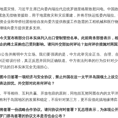
地震灾情。习近平主席已向委内瑞拉代总统罗德里格斯致慰问电。中国
紧急无偿物资援助，用于地震救灾和灾后重建，并将尽快运抵委内瑞拉
资企业和华侨社团纷纷自发向委方提供救援工作急需的工程机械和医疗
继续向委方提供更多支持。
今天宣布将部分日本实体列入出口管制管控名单。此前商务部曾表示，
企的稀土采购也已受到影响。请问外交部如何评论？如何评价措施对两国
布公告并阐明中方立场。我们要强调的是，中方此举完全正当、合理、合
纠正错误行径，真正反思并回到正确轨道。中方依法列单的行为仅针对
守法的日本实体完全无须担心。
图今日签署一项经济与安全协议，禁止外国在这一太平洋岛国领土上设
表达担忧。外交部对此有何评论？
、平等相待、互利共赢、开放包容的原则，同包括瓦努阿图在内的太平
有利于岛国地区的发展和稳定，不应针对第三方，更不应借此搞地缘博弈
将签署一份战略合作协议。请问协议何时签署？瓦总理表示，为体现公
罗门群岛签署的协议文本是否也会公布？