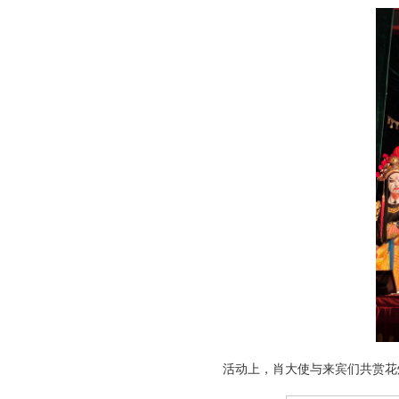
活动上，
肖大使
与
来宾们
共赏花