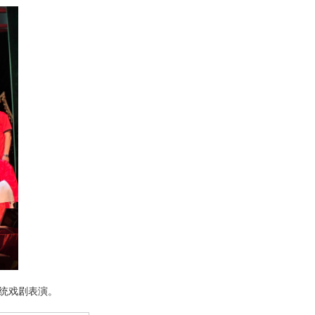
统戏剧表演
。