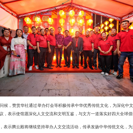
问候
，
赞赏华社通过举办灯会等积极传承中华优秀传统文化，为深化中
议，
表示使馆愿深化
人文
交流和文明互鉴，
与文方
一道落实好四大
全球
倡
，表示腾云殿将
继续
坚持举办人文交流活动，传承
发扬
中华传统文化，
为