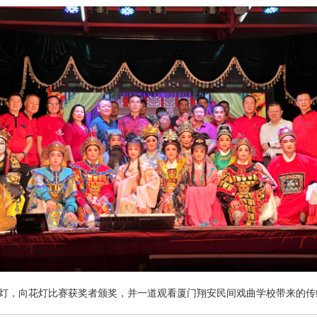
灯
，
向
花灯比赛
获奖者颁奖
，
并一道观看厦门翔安民间戏曲学校带来的传