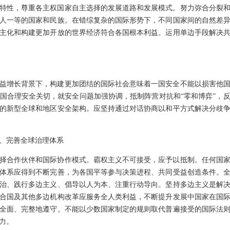
特性，尊重各主权国家自主选择的发展道路和发展模式。努力弥合分裂
人一等的国家和民族。在错综复杂的国际形势下，不同国家间的自然差
主化和构建更加开放的世界经济符合各国根本利益。运用单边手段解决
益增长背景下，构建更加团结的国际社会意味着一国安全不能以损害他
国合理安全关切，就安全问题加强协调，抵制阵营对抗和“零和博弈”，
的新型全球和地区安全架构。应坚持通过对话协商以和平方式解决分歧
、完善全球治理体系
择合作伙伴和国际协作模式。霸权主义不可接受，应予以抵制。任何国
体系应得到不断完善，为各国平等参与决策进程、共同受益创造条件。
治、践行多边主义、倡导以人为本、注重行动导向。坚持多边主义是解
合国及其他多边机构改革应服务全人类利益，不断提升发展中国家在国
全面、完整地遵守。不能以少数国家制定的规则取代普遍接受的国际法
力。