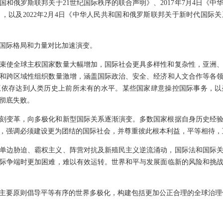
共和国和俄罗斯联邦关于21世纪国际秩序的联合声明》、2017年7月4日《
，以及2022年2月4日《中华人民共和国和俄罗斯联邦关于新时代国际
国际格局和力量对比加速演变。
束使全球主权国家数量大幅增加，国际社会更具多样性和复杂性，亚洲
和跨区域性组织数量激增，涵盖国际政治、安全、经济和人文合作等各
互依存达到人类历史上前所未有的水平。某些国家肆意操控国际事务，以
彻底失败。
深刻变革，向多极化和新型国际关系逐渐演变。多数国家根据自身历史经
，强调必须建设更为团结的国际社会，并尊重彼此根本利益，平等相待，
单边胁迫、霸权主义、阵营对抗及新殖民主义逆流涌动，国际法和国际
际争端时更加困难，难以有效运转。世界和平与发展面临新的风险和挑
主要原则倡导平等有序的世界多极化，构建包括更加公正合理的全球治理