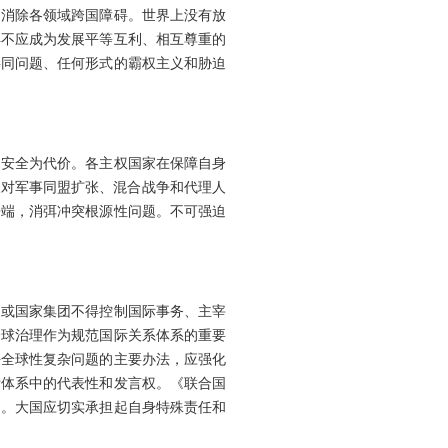
和消除各领域跨国障碍。世界上没有放
异不应成为发展平等互利、相互尊重的
共同问题、任何形式的霸权主义和胁迫
国安全为代价。各主权国家在保障自身
反对军事同盟扩张、混合战争和代理人
争端，消弭冲突根源性问题。不可强迫
家或国家集团不得控制国际事务、主宰
全球治理作为规范国际关系体系的重要
决全球性复杂问题的主要办法，应强化
际体系中的代表性和发言权。《联合国
则。大国应切实承担起自身特殊责任和