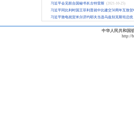
习近平会见联合国秘书长古特雷斯
(2021-10-25)
习近平同比利时国王菲利普就中比建交50周年互致贺
习近平致电祝贺米尔济约耶夫当选乌兹别克斯坦总统
中华人民共和国
http://