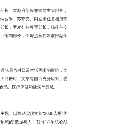
筹部长、首相府部长兼国防主管部长，
。纳兹米、苏菲安、阿兹米任首相府部
展部长，罗麦扎任教育部长，瑞扎任交
工业部副部长，伊姆提菡任发展部副部
治紧张局势对日常生活需求的影响，文
重大冲击时，文莱有能力充分应对。委
食品、医疗保健和建筑等领域。
题，以推动实现文莱“2035宏愿”为
领域的“数据与人工智能”四项核心战