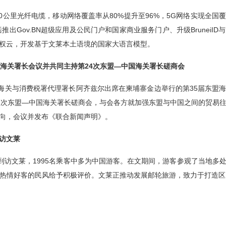
00公里光纤电缆，移动网络覆盖率从80%提升至96%，5G网络实现全
推出Gov.BN超级应用及公民门户和国家商业服务门户、升级Brunei
权云，开发基于文莱本土语境的国家大语言模型。
盟海关署长会议并共同主持第24次东盟—中国海关署长磋商会
家海关与消费税署代理署长阿齐兹尔出席在柬埔寨金边举行的第35届东盟
4次东盟—中国海关署长磋商会，与会各方就加强东盟与中国之间的贸易
向，会议并发布《联合新闻声明》。
访文莱
次到访文莱，1995名乘客中多为中国游客。在文期间，游客参观了当地多
热情好客的民风给予积极评价。文莱正推动发展邮轮旅游，致力于打造区