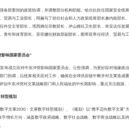
强各部委间的政策协调，并调整部分机构职能。哈尔比担任国家安全统
、贸易与工业部长，阿赫马丁担任社会和人力政策统筹部长兼内政部长
任外交主管部长，塔西姆任宗教部长，伊山姆任卫生部长，朱安达任发
、青年和体育部长。苏菲娜任财政部副部长，图蒂亚蒂任经济、贸易与
突影响国家委员会”
，宣布成立应对中东冲突影响国家委员会。公告强调，为更好应对地缘政
部门协调，以统筹相关应对工作，确保在全球供应链中断并对文莱造成
评估中东冲突对文莱战略部门和人民福祉的中长期影响，重点关注能源、
》转型规划
数字文莱2030：文莱数字转型规划》。《规划》以“携手迈向数字文莱”为主
的数字增长方向，涵盖数字政府战略、数字社会战略、数字商业战略以及跨
。