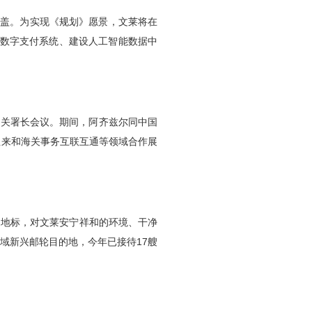
国覆盖。为实现《规划》愿景，文莱将在
ID与数字支付系统、建设人工智能数据中
海关署长会议。期间，阿齐兹尔同中国
往来和海关事务互联互通等领域合作展
处地标，对文莱安宁祥和的环境、干净
域新兴邮轮目的地，今年已接待17艘