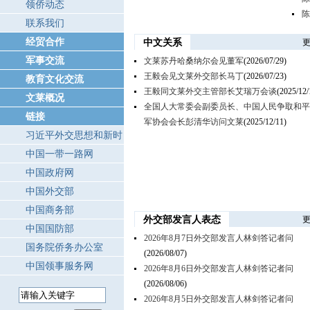
领侨动态
陈
联系我们
经贸合作
中文关系
更
军事交流
文莱苏丹哈桑纳尔会见董军
(2026/07/29)
王毅会见文莱外交部长马丁
(2026/07/23)
教育文化交流
王毅同文莱外交主管部长艾瑞万会谈
(2025/12/
文莱概况
全国人大常委会副委员长、中国人民争取和平
链接
军协会会长彭清华访问文莱
(2025/12/11)
习近平外交思想和新时
代中国外交
中国一带一路网
中国政府网
中国外交部
中国商务部
外交部发言人表态
更
中国国防部
2026年8月7日外交部发言人林剑答记者问
国务院侨务办公室
(2026/08/07)
中国领事服务网
2026年8月6日外交部发言人林剑答记者问
(2026/08/06)
2026年8月5日外交部发言人林剑答记者问