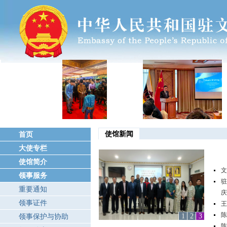
使馆新闻
首页
大使专栏
使馆简介
文
领事服务
驻
重要通知
庆
领事证件
王
陈
1
2
3
领事保护与协助
陈