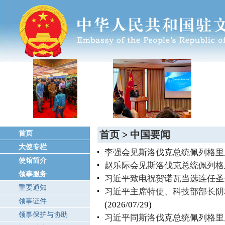
首页
>
中国要闻
首页
大使专栏
李强会见斯洛伐克总统佩列格里
使馆简介
赵乐际会见斯洛伐克总统佩列格
领事服务
习近平致电祝贺诺瓦当选连任圣
重要通知
习近平主席特使、科技部部长阴
领事证件
(2026/07/29)
领事保护与协助
习近平同斯洛伐克总统佩列格里