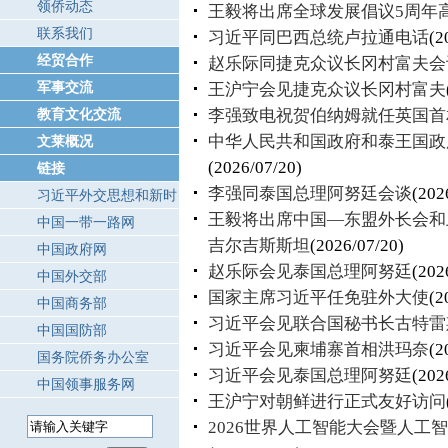
领侨动态
王毅将出席全球发展倡议5周年
联系我们
习近平同巴西总统卢拉通电话
(2
经贸合作
赵乐际同捷克众议长冈村富夫会
军事交流
王沪宁会见捷克众议长冈村富夫
李强致电祝贺伯纳姆就任英国首
教育文化交流
中华人民共和国政府和泰王国政
文莱概况
(2026/07/20)
链接
李强同泰国总理阿努廷会谈
(202
习近平外交思想和新时
王毅将出席中国—东盟外长会和
代中国外交
中国一带一路网
吉尔吉斯斯坦
(2026/07/20)
中国政府网
赵乐际会见泰国总理阿努廷
(202
中国外交部
国家主席习近平任免驻外大使
(2
中国商务部
习近平会见联合国秘书长古特雷
中国国防部
习近平会见柬埔寨首相洪玛奈
(2
国务院侨务办公室
习近平会见泰国总理阿努廷
(202
中国领事服务网
王沪宁对朝鲜进行正式友好访问
2026世界人工智能大会暨人