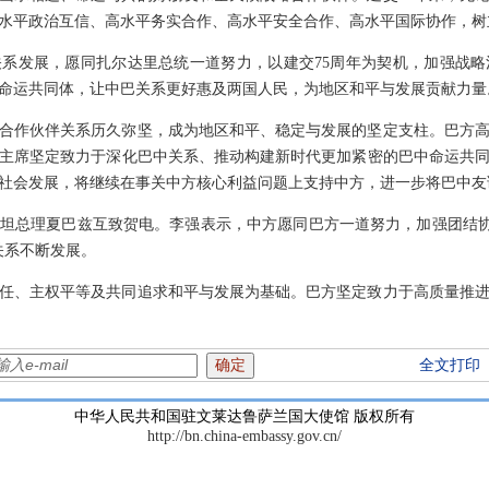
水平政治互信、高水平务实合作、高水平安全合作、高水平国际协作，树
系发展，愿同扎尔达里总统一道努力，以建交75周年为契机，加强战
命运共同体，让中巴关系更好惠及两国人民，为地区和平与发展贡献力量
合作伙伴关系历久弥坚，成为地区和平、稳定与发展的坚定支柱。巴方
主席坚定致力于深化巴中关系、推动构建新时代更加紧密的巴中命运共
社会发展，将继续在事关中方核心利益问题上支持中方，进一步将巴中友
坦总理夏巴兹互致贺电。李强表示，中方愿同巴方一道努力，加强团结协作
关系不断发展。
任、主权平等及共同追求和平与发展为基础。巴方坚定致力于高质量推
全文打印
中华人民共和国驻文莱达鲁萨兰国大使馆 版权所有
http://bn.china-embassy.gov.cn/